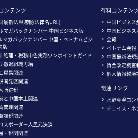
コンテンツ
有料コンテン
国最新法規速報(法律名URL)
中国ビジネス
ルマガバックナンバー 中国ビジネス版
中国ビジネス
ルマガバックナンバー 中国・ベトナムビジ
会報
ス版
ベトナム会報
計処理・税務申告実務ワンポイントガイド
中国最新法規
立撤退組織再編
賃金改定調査
工貿易関連
個人情報越境
税開発区関連
関連リンク
人所得税
港と中国本土関連
水野真澄コン
貨管理関連
チェイス・ネ
際課税関連
ロスボーダー人民元決済
易・税関関連