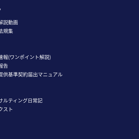
ツ
解説動画
法規集
速報(ワンポイント解説)
報告
提供基準契約届出マニュアル
サルティング日常記
クスト