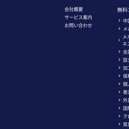
会社概要
無料
サービス案内
中
お問い合わせ
メ
メ
ネ
会
設
加
保
個
香
外
国
ク
貿