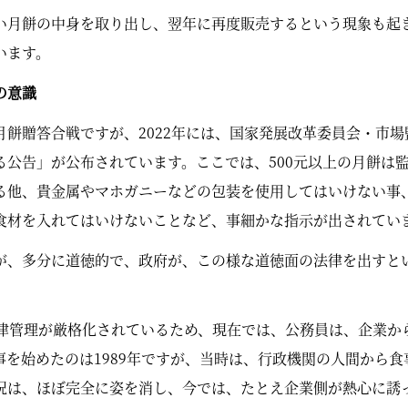
い月餅の中身を取り出し、翌年に再度販売するという現象も起
います。
の意識
月餅贈答合戦ですが、2022年には、国家発展改革委員会・市
る公告」が公布されています。ここでは、500元以上の月餅は
る他、貴金属やマホガニーなどの包装を使用してはいけない事
食材を入れてはいけないことなど、事細かな指示が出されてい
が、多分に道徳的で、政府が、この様な道徳面の法律を出すと
規律管理が厳格化されているため、現在では、公務員は、企業か
事を始めたのは1989年ですが、当時は、行政機関の人間から
況は、ほぼ完全に姿を消し、今では、たとえ企業側が熱心に誘