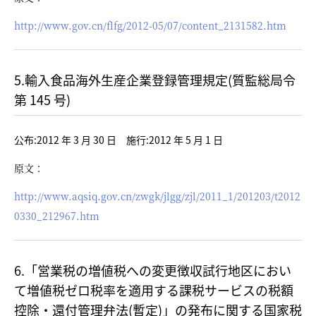
http://www.gov.cn/flfg/2012-05/07/content_2131582.htm
5.輸入食品海外生産企業登録管理規定(質監総局令
第 145 号)
公布:2012 年 3 月 30 日 施行:2012 年 5 月 1 日
原文：
http://www.aqsiq.gov.cn/zwgk/jlgg/zjl/2011_1/201203/t2012
0330_212967.htm
6.「営業税の増値税への変更徴収試行地区におい
て増値税ゼロ税率を適用する課税サービスの税額
控除・還付管理弁法(暫定)」の発布に関する国家税