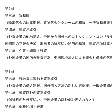
第2回

第三章　貿易取引

（輸出代金の回収期限、貨物代金とクレームの相殺、一般貿易形態で
第四章　非貿易取引

（外資企業の配当送金、中国から国外へのコミッション・コンサルテ
国際間の立替金決済、出向者の日本払い給与の精算、非貿易項目収入
第五章　企業・組織・投資

（外国企業の国内再投資行為、中国現地法人による親会社債権の代理
第3回

第六章　投融資に関わる資本取引

（外資企業の借入制限、国外借入方法の新しい選択肢、一般企業間の
第七章　融資以外の資本取引

（保証料の対外支払い、中国企業の対外保証差入れなど）

第八章　保税区域・香港
