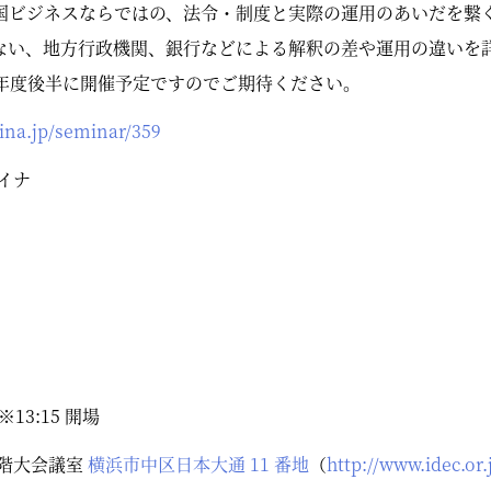
国ビジネスならではの、法令・制度と実際の運用のあいだを繋
ない、地方行政機関、銀行などによる解釈の差や運用の違いを
本年度後半に開催予定ですのでご期待ください。
hina.jp/seminar/359
イナ
※13:15 開場
 階大会議室
横浜市中区日本大通 11 番地
（
http://www.idec.or