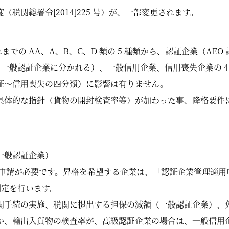
税関総署令[2014]225 号）が、一部変更されます。
までの AA、A、B、C、D 類の 5 種類から、認証企業（AEO 認証企業
企業と一般認証企業に分かれる）、一般信用企業、信用喪失企業の 
証～信用喪失の四分類）に影響は有りません。
具体的な指針（貨物の開封検査率等）が加わった事、降格要件
一般認証企業）
への申請が必要です。昇格を希望する企業は、「認証企業管理適
判定を行います。
関手続の実施、税関に提出する担保の減額（一般認証企業）、
か、輸出入貨物の検査率が、高級認証企業の場合は、一般信用企