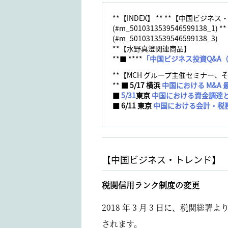
**【INDEX】 ** **【中国ビジネス・ト
(#m_50103135395465991
(#m_5010313539546599138_3)
**【水野真澄関連商品】
**■ ****
「中国ビジネス投資Q&A（
**【MCH グループ主催セミナー、
**
■ 5/17 横浜
中国における M&A
■
5/31
東京
中国における資金調達
■ 6/11 東京
中国における会計・税
【中国ビジネス・トレンド】
税関信用ランク制度の変更
2018 年 3 月 3 日に、税関総署
されます。