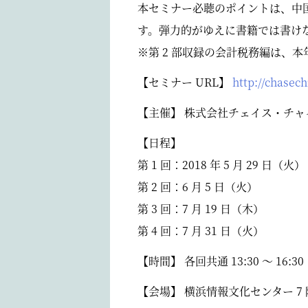
本セミナー必聴のポイントは、中
す。弾力的がゆえに書籍では書け
※第 2 部収録の会計税務編は、
【セミナー URL】
http://chasec
【主催】 株式会社チェイス・チャ
【日程】
第 1 回：2018 年 5 月 29 日（火）
第 2 回：6 月 5 日（火）
第 3 回：7 月 19 日（木）
第 4 回：7 月 31 日（火）
【時間】 各回共通 13:30 ～ 16:30 
【会場】 横浜情報文化センター 7