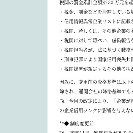
税関の罰金累計金額が 30 万元を
・税金、罰金などを滞納している
・信用情報異常企業リストに記載さ
・税関、若しくは、その他企業の
・税関に対して隠ぺい、虚偽報告
・税関担当者が、法に基づく職務
・刑事犯罪により国家信用喪失共
・税関総署が規定するその他の状
因みに、変更前の降格基準は以下の
除され、通関会社の降格基準である
尚、今回の改定により、「企業が
の企業信用ランクに影響を与えな
**● 制度変更前
** ・密輸犯罪、密輸行為がある場