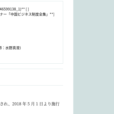
9138_1)** [ ]
特別セミナー「中国ビジネス制度全集」**]
師：水野真澄）
れ、2018 年 5 月 1 日より施行