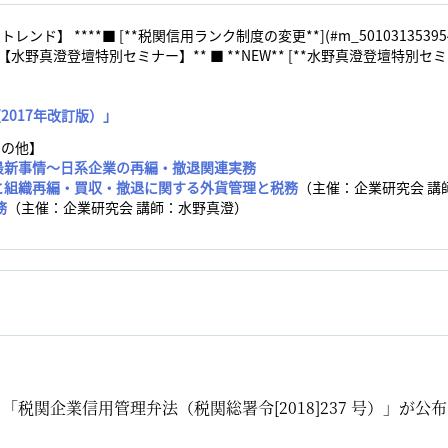
レンド】 ****■ [**税関信用ランク制度の変更**](#m_501031353954659
38_1) **【水野真澄登壇特別セミナー】** ■ **NEW** [**水野真澄登壇
2017年改訂版）」
その他】
 最新事情～日系企業の再編・撤退関連実務
と組織再編・買収・撤退に関する外貨管理と税務
（主催：企業研究会 講
務
（主催：企業研究会 講師：水野真澄）
より「税関企業信用管理弁法（税関総署令[2018]237 号）」が公布さ