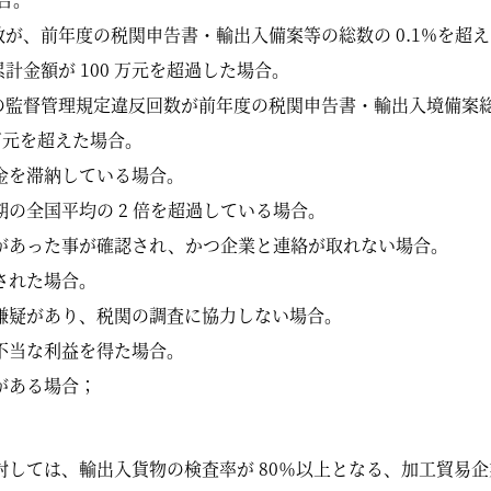
数が、前年度の税関申告書・輸出入備案等の総数の 0.1%を超え
計金額が 100 万元を超過した場合。
の監督管理規定違反回数が前年度の税関申告書・輸出入境備案総票数
万元を超えた場合。
金を滞納している場合。
の全国平均の 2 倍を超過している場合。
があった事が確認され、かつ企業と連絡が取れない場合。
された場合。
嫌疑があり、税関の調査に協力しない場合。
不当な利益を得た場合。
がある場合；
対しては、輸出入貨物の検査率が 80％以上となる、加工貿易