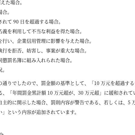
超えた場合。
場合。
れて 90 日を超過する場合。
名義を利用して不当な利益を得た場合。
を行い、企業信用管理に影響を与えた場合。
執行を拒否、妨害し、事案が重大な場合。
同懲罰名簿に組み入れられた場合。
況。
通りでしたので、罰金額の基準として、「10 万元を超過する罰
、「年間罰金累計額 10 万元超が、30 万元超」に緩和されて
自主的に開示した場合、罰則内容が警告である、若しくは、5 
い」という内容が追加されています。
合。