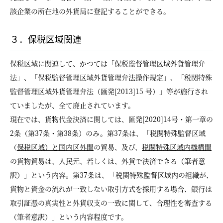
該企業の所在地の外貨局に登記することができる。
３．保税区域関連
保税区域に関連して、かつては「保税監督管理区域外貨管理弁
法」、「保税監督管理区域外貨管理弁法操作規定」、「税関特殊
監督管理区域外貨管理弁法（匯発[2013]15 号）」等が施行され
ていましたが、全て廃止されています。
現在では、貨物代金決済に関しては、匯発[2020]14号・第一章の
2条（第37条・第38条）のみ。第37条は、「税関特殊監督区域
（
保税区域）と国内区外間
の貿易、及び、
税関特殊区域内機構間
の貨物貿易は、人民元、若しくは、外貨で決済できる（筆者意
訳）」という内容。第37条は、「税関特殊監督区域内の組織が、
貨物と資金の流れが一致しない取引方式を採用する場合、銀行は
取引証憑の真実性と外貨収支の一致に関して、合理性を審査する
（筆者意訳）」という内容程度です。