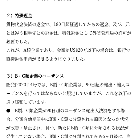
２）特殊返金
貨物代金決済の返金で、180日超経過してからの返金、及び、元
とは違う相手先との返金は、特殊返金として外貨管理局の許可が
必要でした。
これが、A類企業であり、金額がUS$20万以下の場合は、銀行で
直接返金申請ができるようになりました。
３）B・C類企業のユーザンス
匯発[2020]14号では、B類・C類企業は、90日超の輸出・輸入ユ
ーザンスを行ってはならないと規定していますが、これを以下の
通り緩和しています。
● B類、C類企業が90日超のユーザンス輸出入決済をする場
合、分類有効期間中にB類・C類に分類される原因となった状況
が改善・是正され、且つ、新たにB類・C類に分類される状況が
発生していない場合、B類・C類に分類されてから6ヶ月後に、当