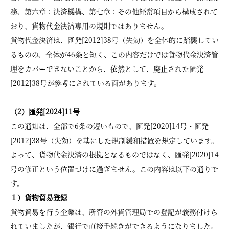
務、第六章：決済機構、第七章：その他経常項目から構成されて
おり、貨物代金決済専用の規則ではありません。
貨物代金決済は、匯発[2012]38号（失効）を全体的に踏襲してい
るものの、全体が46条と短く、この内容だけでは貨物代金決済管
理をカバーできないことから、依然として、廃止された匯発
[2012]38号が参考にされている面があります。
（2）匯発[2024]11号
この通知は、全部で6条の短いもので、匯発[2020]14号・匯発
[2012]38号（失効）を基にした規制緩和措置を規定しています。
よって、貨物代金決済の根拠となるものではなく、匯発[2020]14
号の修正という位置づけに過ぎません。この内容は以下の通りで
す。
１）貨物貿易登録
貨物貿易を行う企業は、所管の外貨管理局での登記が義務付けら
れていましたが、銀行で直接手続きができるようになりました。