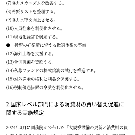
(7)協力メカニズムを改善する。
(8)需要リストを整理する。
(9)協力水準を向上させる。
(10)人員往来を利便化させる。
(11)現地化経営を奨励する。
● 投資の好循環に資する撤退体系の整備
(12)海外上場を支援する。
(13)合併再編を奨励する。
(14)私募ファンドの株式譲渡の試行を推進する。
(15)対外送金の権利と利益を保護する。
(16)税制優遇措置の享受を利便化させる。
2.国家レベル部門による消費財の買い替え促進に
関する実施規定
2024年3月に国務院が公布した『大規模設備の更新と消費財の買