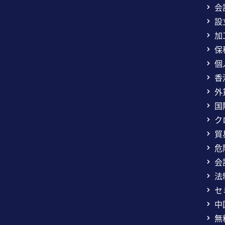
会
設
加
保
個
香
外
国
ク
貿
危
会
法
セ
中
無