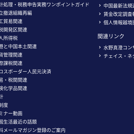
計処理・税務申告実務ワンポイントガイド
中国最新法規
立撤退組織再編
賃金改定調査
工貿易関連
個人情報越境
税開発区関連
関連リンク
人所得税
港と中国本土関連
水野真澄コン
貨管理関連
チェイス・ネ
際課税関連
ロスボーダー人民元決済
易・税関関連
険化学品関連
計
制度
ミナー動画
国生活最近の話題
料メールマガジン登録のご案内