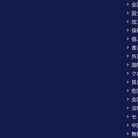
会
設
加
保
個
香
外
国
ク
貿
危
会
法
セ
中
無