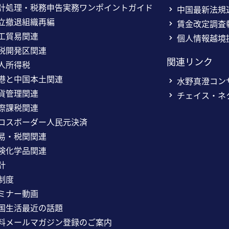
計処理・税務申告実務ワンポイントガイド
中国最新法規
立撤退組織再編
賃金改定調査
工貿易関連
個人情報越境
税開発区関連
関連リンク
人所得税
港と中国本土関連
水野真澄コン
貨管理関連
チェイス・ネ
際課税関連
ロスボーダー人民元決済
易・税関関連
険化学品関連
計
制度
ミナー動画
国生活最近の話題
料メールマガジン登録のご案内