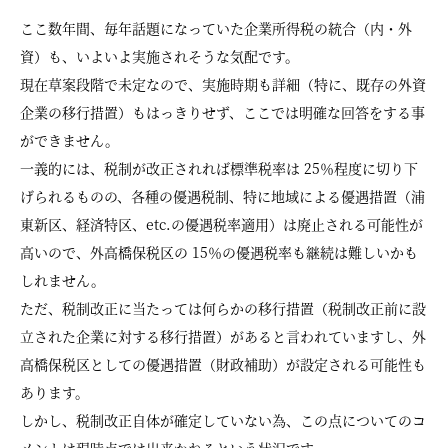
ここ数年間、毎年話題になっていた企業所得税の統合（内・外
資）も、いよいよ実施されそうな気配です。
現在草案段階で未定なので、実施時期も詳細（特に、既存の外資
企業の移行措置）もはっきりせず、ここでは明確な回答をする事
ができません。
一義的には、税制が改正されれば標準税率は 25％程度に切り下
げられるものの、各種の優遇税制、特に地域による優遇措置（浦
東新区、経済特区、etc.の優遇税率適用）は廃止される可能性が
高いので、外高橋保税区の 15％の優遇税率も継続は難しいかも
しれません。
ただ、税制改正に当たっては何らかの移行措置（税制改正前に設
立された企業に対する移行措置）があると言われていますし、外
高橋保税区としての優遇措置（財政補助）が設定される可能性も
あります。
しかし、税制改正自体が確定していない為、この点についてのコ